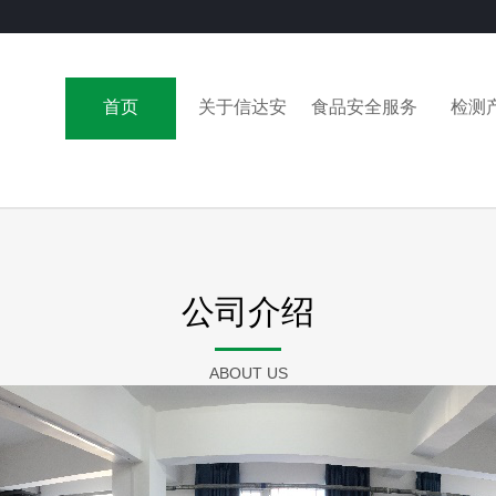
首页
关于信达安
食品安全服务
检测
公司介绍
ABOUT US